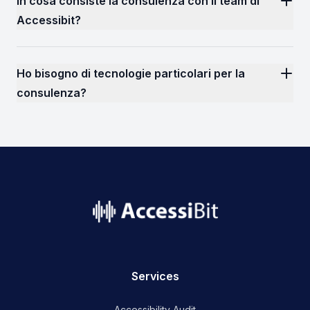
In cosa consiste la consulenza con il team di
Accessibit?
Ho bisogno di tecnologie particolari per la
consulenza?
name
Services
Accessibility Audit