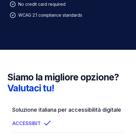
No credit card required
WCAG 2.1 compliance standards
Siamo la migliore opzione?
Valutaci tu!
Feature comparison
Soluzione italiana per accessibilità digitale
ACCESSIBIT