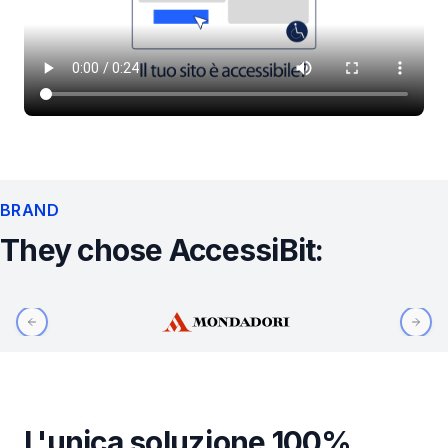
BRAND
They chose AccessiBit:
Previous slide
Next
L'unica soluzione 100%