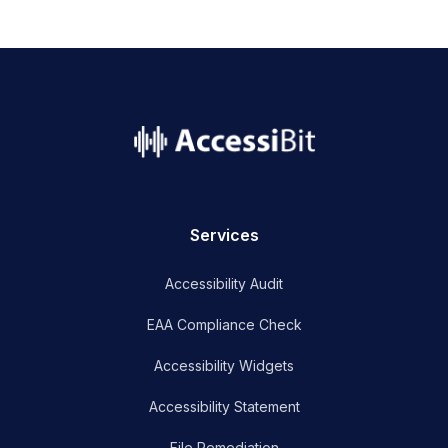
name
Services
Accessibility Audit
EAA Compliance Check
Accessibility Widgets
Accessibility Statement
File Remediation