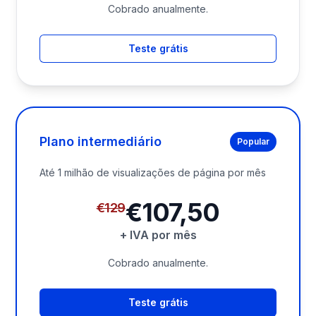
Cobrado anualmente.
Teste grátis
Plano intermediário
Popular
Até 1 milhão de visualizações de página por mês
Prezzo precedente:
€129
€107,50
Prezzo:
€107,50
€129
+ IVA por mês
Cobrado anualmente.
Teste grátis