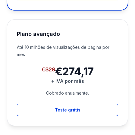
Plano avançado
Até 10 milhões de visualizações de página por
mês
Prezzo precedente:
€329
€274,17
Prezzo:
€274,17
€329
+ IVA por mês
Cobrado anualmente.
Teste grátis