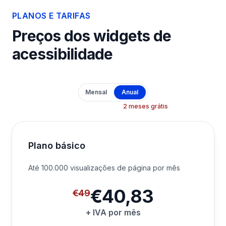
PLANOS E TARIFAS
Preços dos widgets de
acessibilidade
Payment frequency
Mensal
Anual
2 meses grátis
Plano básico
Até 100.000 visualizações de página por mês
Prezzo precedente:
€49
€40,83
Prezzo:
€40,83
€49
+ IVA por mês